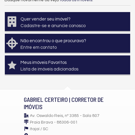
Busque novamente ou veja
todos os imóveis
.
Quer vender seu imóvel?
Cadastre-se e anuncie conosco
Não encontrou o que procurava?
Entre em contato
Meus imóveis Favoritos
Lista de imóveis adicionados
GABRIEL CERTEIRO | CORRETOR DE
IMÓVEIS
Av. Oswaldo Reis, nº 3385 - Sala 807
Praia Brava - 88306-001
Itajaí /
SC