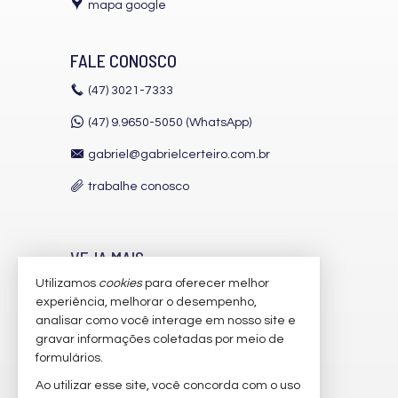
mapa google
FALE CONOSCO
(47)
3021-7333
(47) 9.9650-5050 (WhatsApp)
gabriel@gabrielcerteiro.com.br
trabalhe conosco
VEJA MAIS
Utilizamos
cookies
para oferecer melhor
receba nosso newsletter
experiência, melhorar o desempenho,
indicadores financeiros
analisar como você interage em nosso site e
gravar informações coletadas por meio de
cadastre seu imóvel
formulários.
imóveis favoritos
Ao utilizar esse site, você concorda com o uso