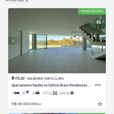
remover todos
PRAIA BRAVA
ITAJAÍ -
BALNEÁRIO SANTA CLARA
Apartamento Garden no Edifício Bravo Residences By Arthur Casas
#549
4
6
6
727,
580,
64
86
R$ 40.000.000,
00