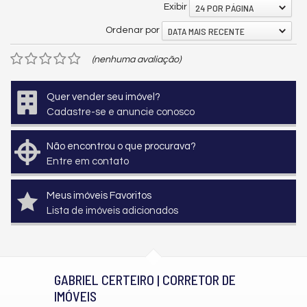
24 POR PÁGINA
Exibir
DATA MAIS RECENTE
Ordenar por
(nenhuma avaliação)
Quer vender seu imóvel?
Cadastre-se e anuncie conosco
Não encontrou o que procurava?
Entre em contato
Meus imóveis Favoritos
Lista de imóveis adicionados
GABRIEL CERTEIRO | CORRETOR DE
IMÓVEIS