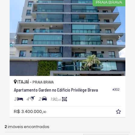
PRAIA BRAVA
ITAJAÍ -
PRAIA BRAVA
Apartamento Garden no Edifício Privilège Brava
#302
3
4
2
190,
00
R$ 3.400.000,
00
2
imóveis encontrados