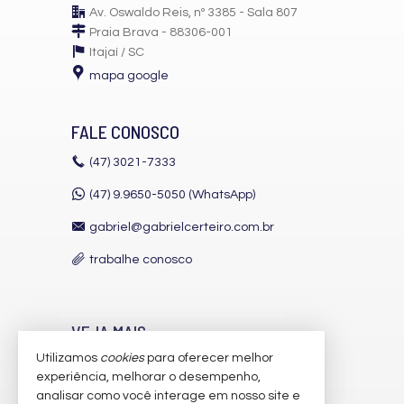
Av. Oswaldo Reis, nº 3385 - Sala 807
Praia Brava - 88306-001
Itajaí /
SC
mapa google
FALE CONOSCO
(47)
3021-7333
(47) 9.9650-5050 (WhatsApp)
gabriel@gabrielcerteiro.com.br
trabalhe conosco
VEJA MAIS
Utilizamos
cookies
para oferecer melhor
receba nosso newsletter
experiência, melhorar o desempenho,
indicadores financeiros
analisar como você interage em nosso site e