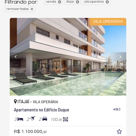
Filtrando por:
venda
itajaí
vila operária
remover todos
VILA OPERÁRIA
ITAJAÍ -
VILA OPERÁRIA
Apartamento no Edifício Duque
#563
3
2
2
100,
90
R$ 1.100.000,
00