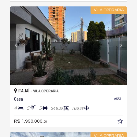
VILA OPERÁRIA
ITAJAÍ -
VILA OPERÁRIA
Casa
#551
4
5
5
348,
166,
20
35
R$ 1.990.000,
00
VILA OPERÁRIA