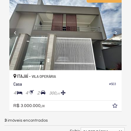
ITAJAÍ -
VILA OPERÁRIA
Casa
#503
4
4
2
300,
00
R$ 3.000.000,
00
3
imóveis encontrados