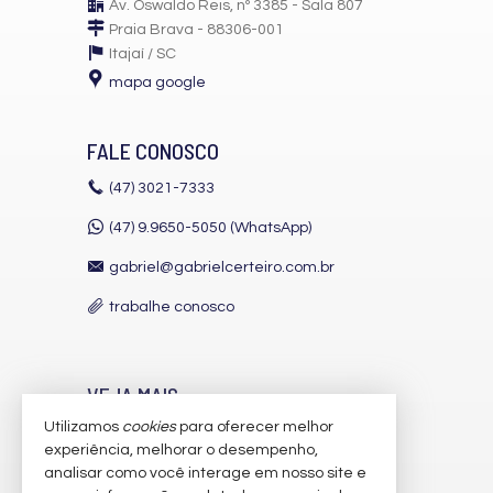
Av. Oswaldo Reis, nº 3385 - Sala 807
Praia Brava - 88306-001
Itajaí /
SC
mapa google
FALE CONOSCO
(47)
3021-7333
(47) 9.9650-5050 (WhatsApp)
gabriel@gabrielcerteiro.com.br
trabalhe conosco
VEJA MAIS
Utilizamos
cookies
para oferecer melhor
receba nosso newsletter
experiência, melhorar o desempenho,
indicadores financeiros
analisar como você interage em nosso site e