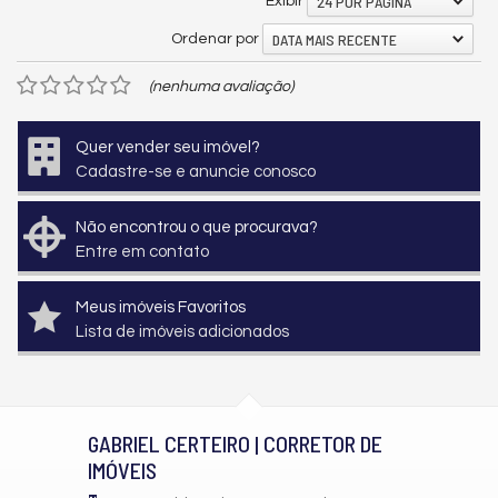
24 POR PÁGINA
Exibir
DATA MAIS RECENTE
Ordenar por
(nenhuma avaliação)
Quer vender seu imóvel?
Cadastre-se e anuncie conosco
Não encontrou o que procurava?
Entre em contato
Meus imóveis Favoritos
Lista de imóveis adicionados
GABRIEL CERTEIRO | CORRETOR DE
IMÓVEIS