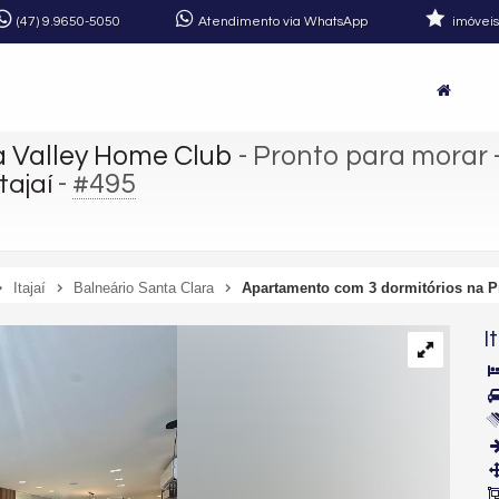
(47)
9.9650-5050
Atendimento via WhatsApp
imóveis
a Valley Home Club
- Pronto para morar
-
#495
tajaí
Itajaí
Balneário Santa Clara
Apartamento com 3 dormitórios na Pr
I