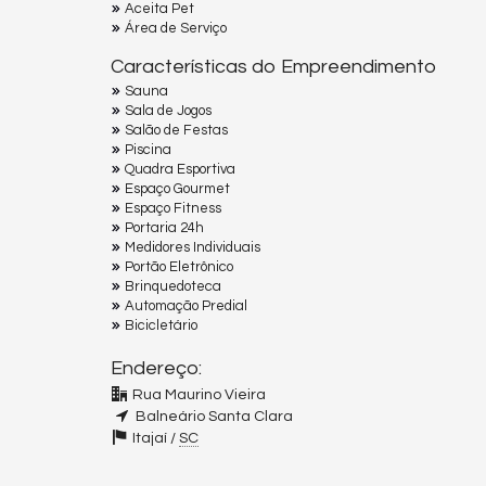
Aceita Pet
Área de Serviço
Características do Empreendimento
Sauna
Sala de Jogos
Salão de Festas
Piscina
Quadra Esportiva
Espaço Gourmet
Espaço Fitness
Portaria 24h
Medidores Individuais
Portão Eletrônico
Brinquedoteca
Automação Predial
Bicicletário
Endereço:
Rua Maurino Vieira
Balneário Santa Clara
Itajaí /
SC