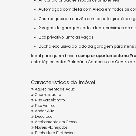
Ar-condicionado em todos os ambientes
Automação completa com Alexa em todos os c
Churrasqueira a carvão com espeto giratório e g
2 vagas de garagem lado a lado, próximas ao e
Box privativo junto às vagas
Ducha exclusiva ao lado da garagem para itens 
Ideal para quem busca
comprar apartamento na Pra
estratégica entre Balneário Camboriú e o Centro de I
Características do Imóvel
Aquecimento de Água
Churrasqueira
Piso Porcelanato
Piso Vinílico
Andar Alto
Decorado
Acabamento em Gesso
Móveis Planejados
Fechadura Eletrônica