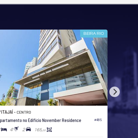
BEIRA RIO
ITAJAÍ -
FAZENDA
Apartamento no Edifício Gran Marine
#499
3
3
2
102,
103,
00
00