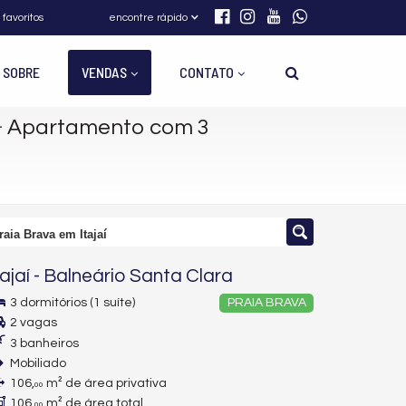
 favoritos
encontre rápido
SOBRE
VENDAS
CONTATO
-
Apartamento com 3
aia Brava em Itajaí
tajaí
-
Balneário Santa Clara
3 dormitórios (1 suíte)
PRAIA BRAVA
2 vagas
3 banheiros
Mobiliado
106,
m² de área privativa
00
106,
m² de área total
00