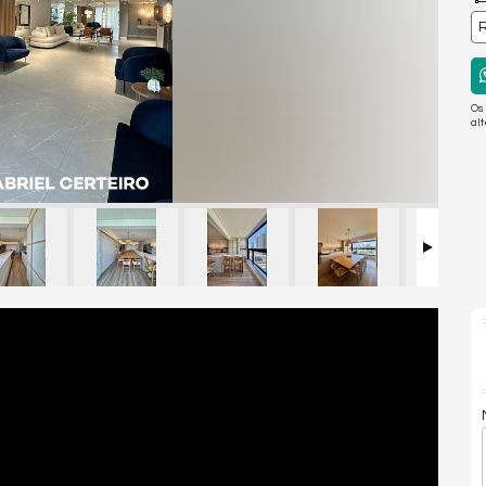
R
Os
al