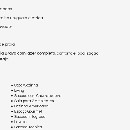
ômodos
relha uruguaia elétrica
levador
de praia
ia Brava com lazer completo
, conforto e localização
tajaí.
Copa/Cozinha
Living
Sacada com Churrasqueira
Sala para 2 Ambientes
Cozinha Americana
Espaço Gourmet
Sacada Integrada
Lavabo
Sacada Técnica