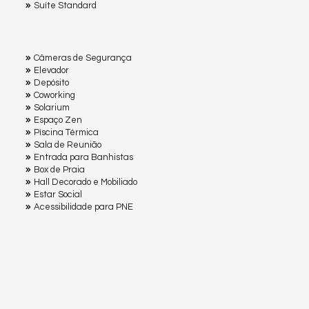
Suíte Standard
Câmeras de Segurança
Elevador
Depósito
Coworking
Solarium
Espaço Zen
Pìscina Térmica
Sala de Reunião
Entrada para Banhistas
Box de Praia
Hall Decorado e Mobiliado
Estar Social
Acessibilidade para PNE