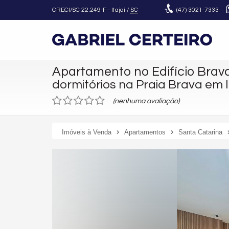
CRECI/SC 22.249-F
- Itajaí /
SC
(47)
3021-7333
Apartamento no Edifício Brav
dormitórios na Praia Brava em I
(nenhuma avaliação)
Imóveis à Venda
Apartamentos
Santa Catarina