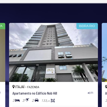
RIO
ITAJAÍ -
CENTRO
Apartamento no Residencial Al Mare
#435
53
3
2
2
96,
54