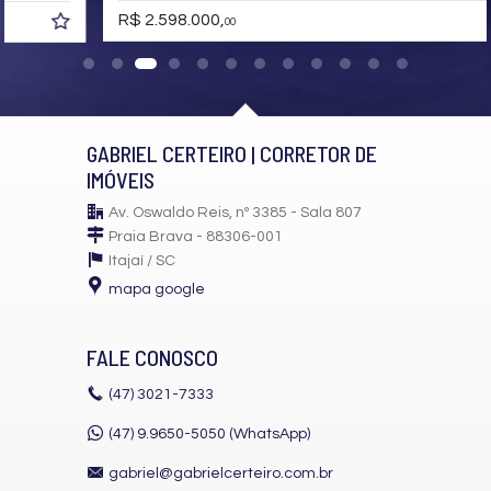
Cozinha Americana
R$ 2.598.000,
00
Lavabo
Sala de TV
Características do Empreendimento
Gerador
Sala de Jogos
GABRIEL CERTEIRO | CORRETOR DE
Salão de Festas
Piscina
IMÓVEIS
Espaço Gourmet
Espaço Fitness
Av. Oswaldo Reis, nº 3385 - Sala 807
Medidores Individuais
Praia Brava - 88306-001
Portão Eletrônico
Itajaí /
SC
Playground
Brinquedoteca
mapa google
Quiosque Externo
Piscina Infantil
Câmeras de Segurança
FALE CONOSCO
Gás Central
Elevador
(47)
3021-7333
Depósito
Deck Molhado
(47) 9.9650-5050 (WhatsApp)
Solarium
Espaço Zen
gabriel@gabrielcerteiro.com.br
Box de Praia