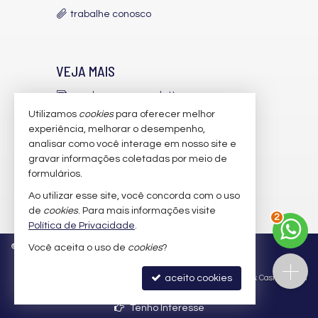
Hall Decorado e Mobiliado
trabalhe conosco
RoofTop
Endereço:
Rua Vergínia Ângelo Severino
VEJA MAIS
Praia Brava
Itajaí /
SC
receba nosso newsletter
Utilizamos
cookies
para oferecer melhor
indicadores financeiros
experiência, melhorar o desempenho,
analisar como você interage em nosso site e
cadastre seu imóvel
gravar informações coletadas por meio de
imóveis favoritos
formulários.
Ao utilizar esse site, você concorda com o uso
mapa de imóveis
de
cookies
. Para mais informações visite
2
Política de Privacidade
.
©
2026
CRECI/SC 22.249-F
Política de Privacidade
Você aceita o uso de
cookies
?
aceito cookies
Site para imobiliárias
: Castel Digital
Tenho Interesse