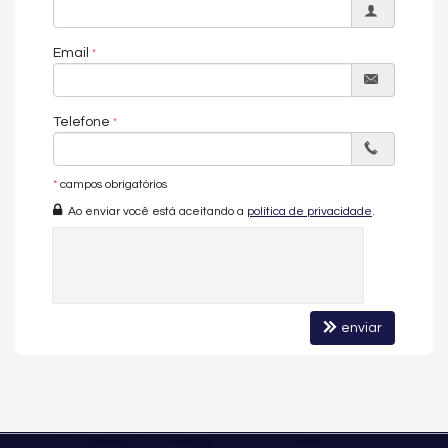
Email
Telefone
*
campos obrigatórios
Ao enviar você está aceitando a
política de privacidade
.
enviar
Apartamento no Edifício Velázquez
Residence em Itajaí -
Mussi
Empreendimentos