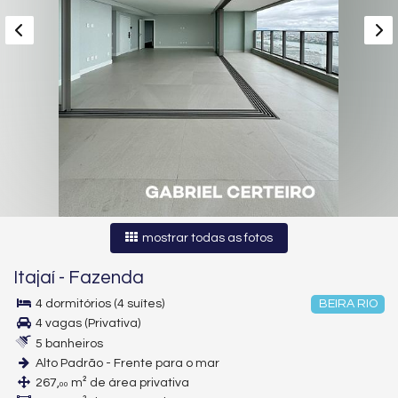
mostrar todas as fotos
Itajaí
-
Fazenda
4 dormitórios (4 suítes)
BEIRA RIO
4 vagas (Privativa)
5 banheiros
Alto Padrão - Frente para o mar
267,
m² de área privativa
00