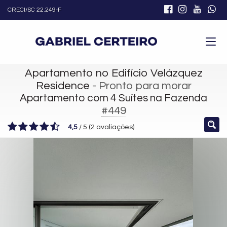
CRECI/SC 22.249-F
Apartamento no Edifício Velázquez
Residence
- Pronto para morar
Apartamento com 4 Suítes na Fazenda
#449
4,5
/
5
(
2
avaliações)