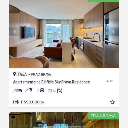
ITAJAÍ -
PRAIA BRAVA
Apartamento no Edifício Sky Brava Residence
#560
2
2
1
73,
60
R$ 1.690.000,
00
PRAIA BRAVA