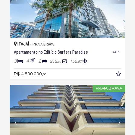
ITAJAÍ -
PRAIA BRAVA
Apartamento no Edifício Surfers Paradise
#318
3
4
2
212,
152,
87
00
R$ 4.800.000,
00
PRAIA BRAVA