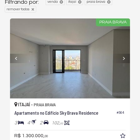
Filtrando por:
venda
itajaí
praia brava
remover todos
PRAIA BRAVA
ITAJAÍ -
PRAIA BRAVA
Apartamento no Edifício Sky Brava Residence
#564
3
4
2
102,
00
R$ 1.300.000,
00