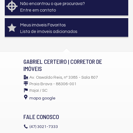
Não encontrou o que procurava?
Entre em contato
Meus imóveis Favoritos
Lista de imóveis adicionados
GABRIEL CERTEIRO | CORRETOR DE
IMÓVEIS
Av. Oswaldo Reis, nº 3385 - Sala 807
Praia Brava - 88306-001
Itajaí /
SC
mapa google
FALE CONOSCO
(47)
3021-7333