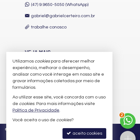
(47) 9.9650-5050 (WhatsApp)
gabriel@gabrielcerteiro.com.br
trabalhe conosco
VEJA MAIS
Utilizamos
cookies
para oferecer melhor
receba nosso newsletter
experiência, melhorar o desempenho,
indicadores financeiros
analisar como você interage em nosso site e
gravar informações coletadas por meio de
cadastre seu imóvel
formulários.
imóveis favoritos
Ao utilizar esse site, você concorda com o uso
de
cookies
. Para mais informações visite
3
mapa de imóveis
Política de Privacidade
.
Você aceita o uso de
cookies
?
©
2026
CRECI/SC 22.249-F
Política de Privacidade
aceito cookies