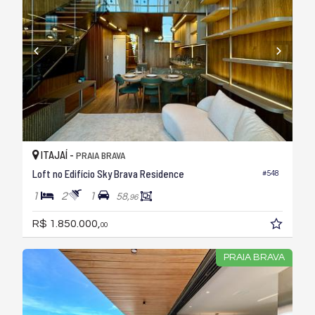
ITAJAÍ -
PRAIA BRAVA
Loft no Edifício Sky Brava Residence
#548
1
2
1
58,
96
R$ 1.850.000,
00
PRAIA BRAVA