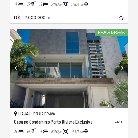
4
5
3
300,
283,
00
00
R$ 12.000.000,
00
PRAIA BRAVA
ITAJAÍ -
PRAIA BRAVA
Casa no Condomínio Porto Riviera Exclusive
#451
5
6
4
500,
440,
00
00