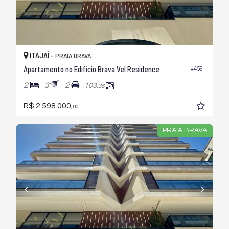
ITAJAÍ -
PRAIA BRAVA
Apartamento no Edifício Brava Vel Residence
#459
2
3
2
103,
36
R$ 2.598.000,
00
PRAIA BRAVA