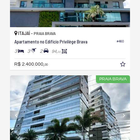
ITAJAÍ -
PRAIA BRAVA
Apartamento no Edifício Privilège Brava
#460
3
3
2
94,
00
R$ 2.400.000,
00
PRAIA BRAVA