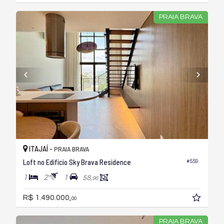
PRAIA BRAVA
ITAJAÍ -
PRAIA BRAVA
Loft no Edifício Sky Brava Residence
#559
1
2
1
58,
96
R$ 1.490.000,
00
PRAIA BRAVA