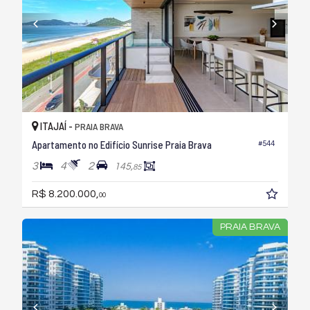
ITAJAÍ -
PRAIA BRAVA
Apartamento no Edifício Sunrise Praia Brava
#544
3
4
2
145,
85
R$ 8.200.000,
00
PRAIA BRAVA