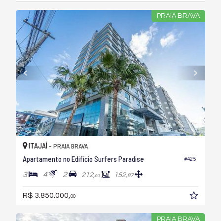
PRAIA BRAVA
ITAJAÍ -
PRAIA BRAVA
Apartamento no Edifício Surfers Paradise
#425
3
4
2
212,
152,
87
00
R$ 3.850.000,
00
PRAIA BRAVA