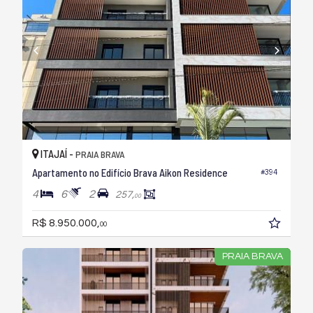
ITAJAÍ -
PRAIA BRAVA
Apartamento no Edifício Brava Aikon Residence
#394
4
6
2
257,
00
R$ 8.950.000,
00
PRAIA BRAVA