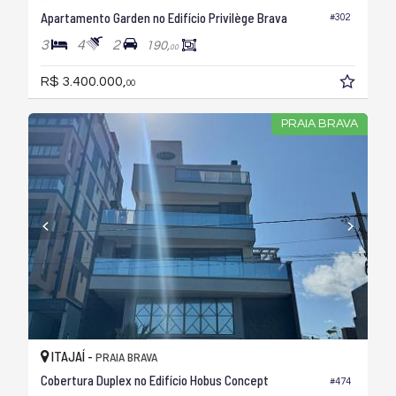
Apartamento Garden no Edifício Privilège Brava
#302
3
4
2
190,
00
R$ 3.400.000,
00
PRAIA BRAVA
ITAJAÍ -
PRAIA BRAVA
Cobertura Duplex no Edifício Hobus Concept
#474