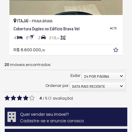
ITAJAÍ -
PRAIA BRAVA
Cobertura Duplex no Edifício Brava Vel
#079
4
6
3
319,
00
R$ 8.600.000,
00
20
imóveis encontrados
24 POR PÁGINA
Exibir
DATA MAIS RECENTE
Ordenar por
4
/
5
(
1
avaliação)
Quer vender seu imóvel?
Cadastre-se e anuncie conosco