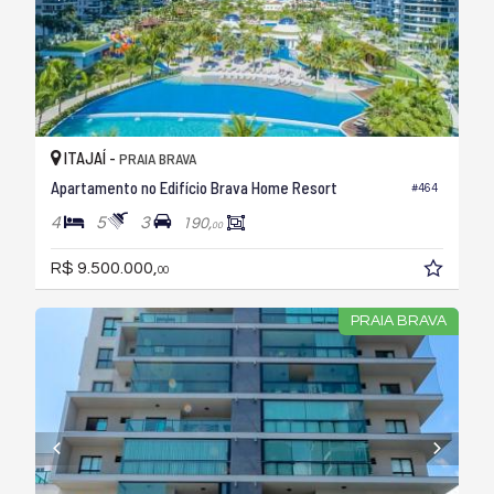
ITAJAÍ -
PRAIA BRAVA
Apartamento no Edifício Brava Home Resort
#464
4
5
3
190,
00
R$ 9.500.000,
00
PRAIA BRAVA