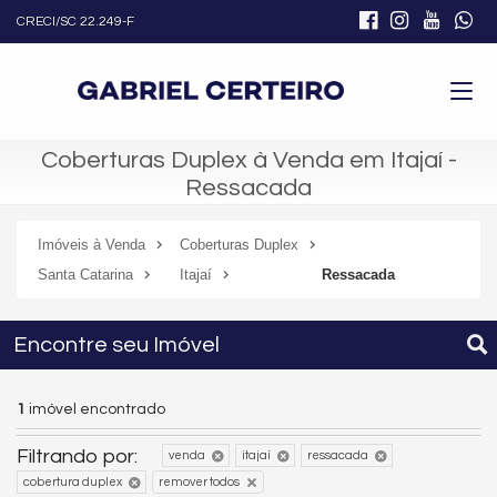
CRECI/SC 22.249-F
Coberturas Duplex à Venda em Itajaí -
Ressacada
Imóveis à Venda
Coberturas Duplex
Santa Catarina
Itajaí
Ressacada
Encontre seu Imóvel
1
imóvel encontrado
Filtrando por:
venda
itajaí
ressacada
cobertura duplex
remover todos