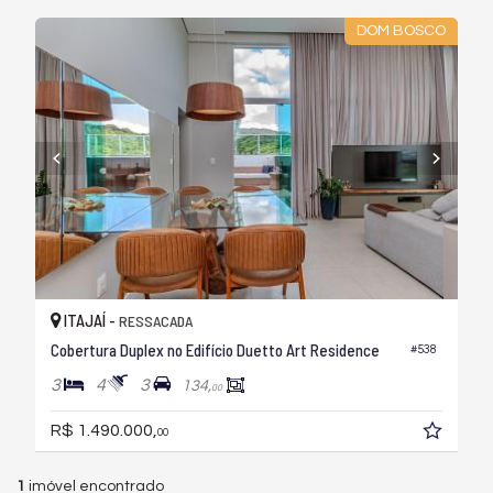
DOM BOSCO
ITAJAÍ -
RESSACADA
Cobertura Duplex no Edifício Duetto Art Residence
#538
3
4
3
134,
00
R$ 1.490.000,
00
1
imóvel encontrado