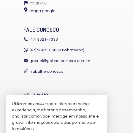
Itajaí /
SC
mapa google
FALE CONOSCO
(47)
3021-7333
(47) 9.9650-5050 (WhatsApp)
gabriel@gabrielcerteiro.com.br
trabalhe conosco
VEJA MAIS
Utilizamos
cookies
para oferecer melhor
receba nosso newsletter
experiência, melhorar o desempenho,
indicadores financeiros
analisar como você interage em nosso site e
gravar informações coletadas por meio de
cadastre seu imóvel
formulários.