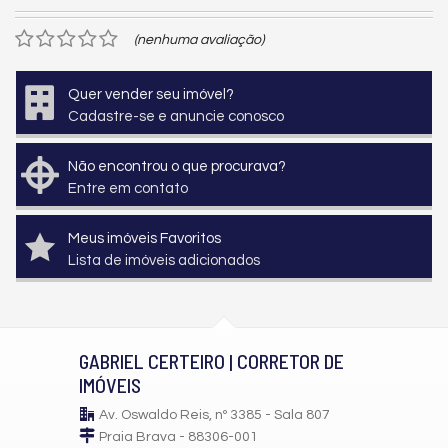
(nenhuma avaliação)
Quer vender seu imóvel?
Cadastre-se e anuncie conosco
Não encontrou o que procurava?
Entre em contato
Meus imóveis Favoritos
Lista de imóveis adicionados
GABRIEL CERTEIRO | CORRETOR DE
IMÓVEIS
Av. Oswaldo Reis, nº 3385 - Sala 807
Praia Brava - 88306-001