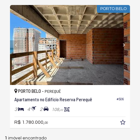
PORTO BELO
PORTO BELO -
PEREQUÊ
Apartamento no Edifício Reserva Perequê
#506
3
4
2
108,
00
R$ 1.780.000,
00
1
imóvel encontrado