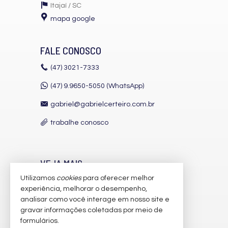
Itajaí /
SC
mapa google
FALE CONOSCO
(47)
3021-7333
(47) 9.9650-5050 (WhatsApp)
gabriel@gabrielcerteiro.com.br
trabalhe conosco
VEJA MAIS
Utilizamos
cookies
para oferecer melhor
receba nosso newsletter
experiência, melhorar o desempenho,
indicadores financeiros
analisar como você interage em nosso site e
gravar informações coletadas por meio de
cadastre seu imóvel
formulários.